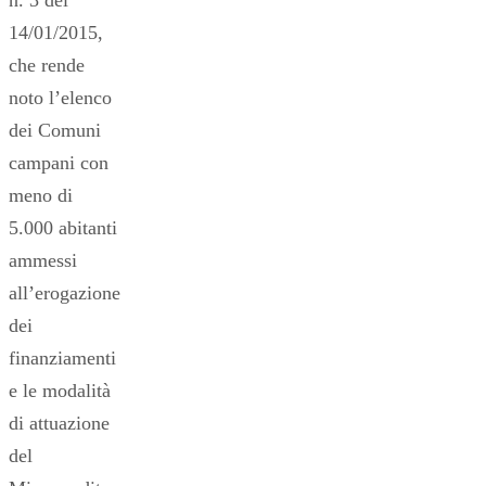
n. 3 del
14/01/2015,
che rende
noto l’elenco
dei Comuni
campani con
meno di
5.000 abitanti
ammessi
all’erogazione
dei
finanziamenti
e le modalità
di attuazione
del