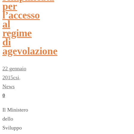
per
l’accesso
al
regime
di
agevolazione
22 gennaio
2015
csi
,
News
0
Il Ministero
dello
Sviluppo