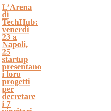
L’Arena
di
TechHub:
venerdì
23 a
Napoli,
25
startup
presentano
i loro
progetti
per
decretare
i 7