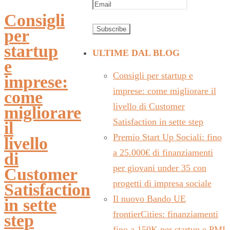
Consigli
per
startup
ULTIME DAL BLOG
e
Consigli per startup e
imprese:
imprese: come migliorare il
come
livello di Customer
migliorare
Satisfaction in sette step
il
Premio Start Up Sociali: fino
livello
a 25.000€ di finanziamenti
di
per giovani under 35 con
Customer
progetti di impresa sociale
Satisfaction
Il nuovo Bando UE
in sette
frontierCities: finanziamenti
step
fino a 150K per startup e PMI