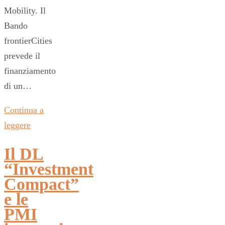
Mobility. Il
Bando
frontierCities
prevede il
finanziamento
di un…
Continua a
leggere
Il DL
“Investment
Compact”
e le
PMI