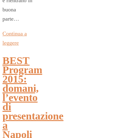
e rientrano in
buona
parte…
Continua a
leggere
BEST
Program
2015:
domani,
l’evento
di
presentazione
a
Napoli