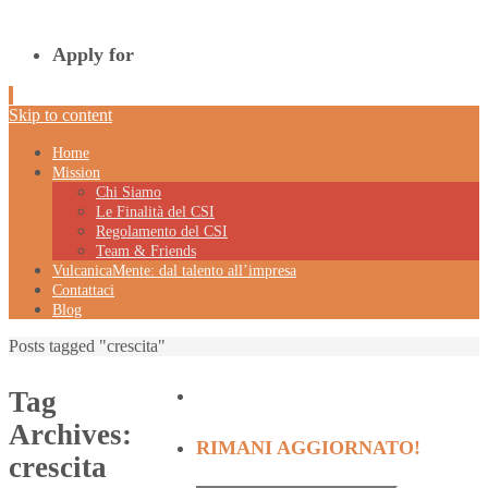
Apply for
Skip to content
Home
Mission
Chi Siamo
Le Finalità del CSI
Regolamento del CSI
Team & Friends
VulcanicaMente: dal talento all’impresa
Contattaci
Blog
Posts tagged "crescita"
Tag
Archives:
RIMANI AGGIORNATO!
crescita