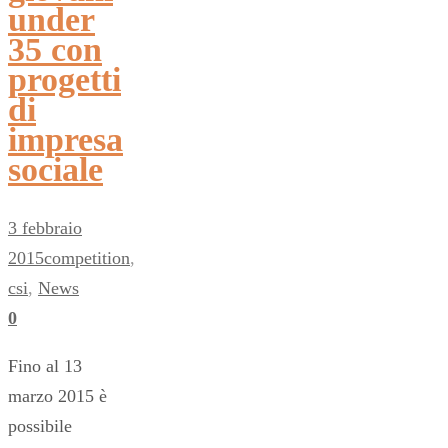
under
35 con
progetti
di
impresa
sociale
3 febbraio
2015
competition
,
csi
,
News
0
Fino al 13
marzo 2015 è
possibile