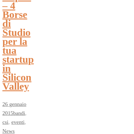
– 4
Borse
di
Studio
per la
tua
startup
in
Silicon
Valley
26 gennaio
2015
bandi
,
csi
,
eventi
,
News