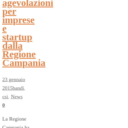
agevolazioni
per
imprese
e
startup
dalla
Regione
Campania
23 gennaio
2015
bandi
,
csi
,
News
0
La Regione
Campania ha