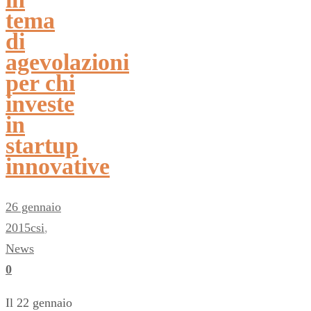
tema
di
agevolazioni
per chi
investe
in
startup
innovative
26 gennaio
2015
csi
,
News
0
Il 22 gennaio