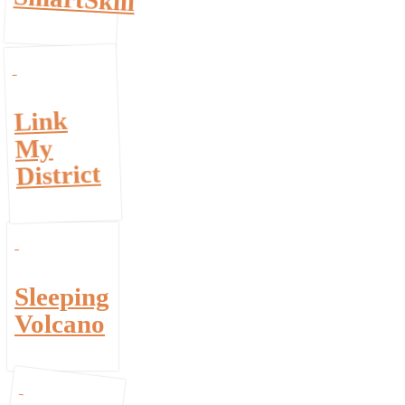
Link
My
District
Sleeping
Volcano