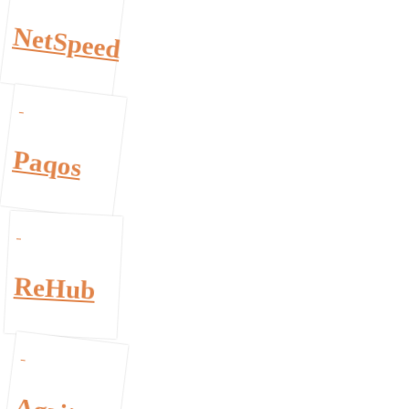
NetSpeed
Paqos
ReHub