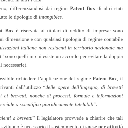
no, differenziandosi dai regimi
Patent Box
di altri stati
tte le tipologie di
intangibles.
nt Box
è
riservata ai titolari di reddito di impresa: sono
gni dimensione e con qualsiasi tipologia di regime contabile
nizzazioni italiane non residenti in territorio nazionale ma
st” sono quelli in cui esiste un accordo per evitare la doppia
i necessarie).
ossibile richiedere l’applicazione del regime
Patent Box
, il
rivanti dall’utilizzo “
delle opere dell’ingegno, di brevetti
i ai brevetti, nonchè di processi, formule e informazioni
rciale o scientifico giuridicamente tutelabili
“.
lenti a brevetti
” il legislatore provvede a chiarire che tali
 sviluppo è necessario il sostenimento di
spese per attività