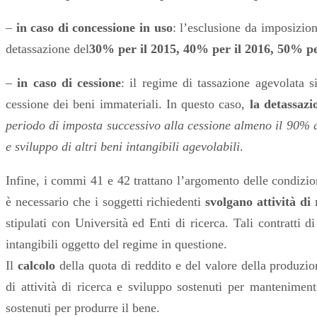
–
in caso di concessione in uso
: l’esclusione da imposizion
detassazione del
30% per il 2015, 40% per il 2016, 50% pe
–
in caso di cessione
: il regime di tassazione agevolata s
cessione dei beni immateriali. In questo caso,
la detassazi
periodo di imposta successivo alla cessione almeno il 90% de
e sviluppo di altri beni intangibili agevolabili
.
Infine, i
commi 41 e 42
trattano l’argomento delle condizio
è necessario che i soggetti richiedenti
svolgano attività di
stipulati con Università ed Enti di ricerca. Tali contratti d
intangibili oggetto del regime in questione.
Il
calcolo
della quota di reddito e del valore della produzio
di attività di ricerca e sviluppo sostenuti per mantenimen
sostenuti per produrre il bene.