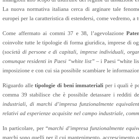
La nuova normativa italiana cerca di arginare tale fenome
europei per la caratteristica di estendersi, come vedremo, a tu
Come affermato ai
commi 37 e 38, l’agevolazione
Pate
coinvolte tutte le tipologie di forma giuridica, imprese di o
(
società di persone e di capitali, imprese individuali, orga
comunque residenti in Paesi “white list”
– i Paesi “white li
imposizione e con cui sia possibile scambiare le informazion
Riguardo alle
tipologie di beni immateriali
per i quali è p
comma 39
stabilisce che è possibile detassare i redditi de
industriali, di marchi d’impresa funzionalmente equivalent
relativi ad esperienze acquisite nel campo industriale, comme
In particolare, per “
marchi d’impresa funzionalmente equiva
marchi sono quelli per il cui mantenimento, accrescimento o