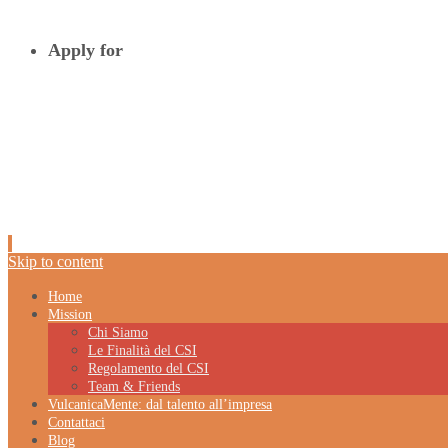
Apply for
Skip to content
Home
Mission
Chi Siamo
Le Finalità del CSI
Regolamento del CSI
Team & Friends
VulcanicaMente: dal talento all’impresa
Contattaci
Blog