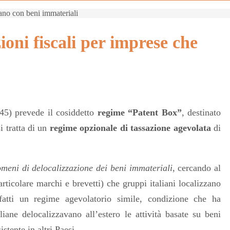
rano con beni immateriali
ioni fiscali per imprese che
5) prevede il cosiddetto
regime “Patent Box”
, destinato
si tratta di un
regime opzionale di tassazione agevolata
di
omeni di delocalizzazione dei beni immateriali
, cercando al
particolare marchi e brevetti) che gruppi italiani localizzano
fatti un regime agevolatorio simile, condizione che ha
ane delocalizzavano all’estero le attività basate su beni
stente in altri Paesi.