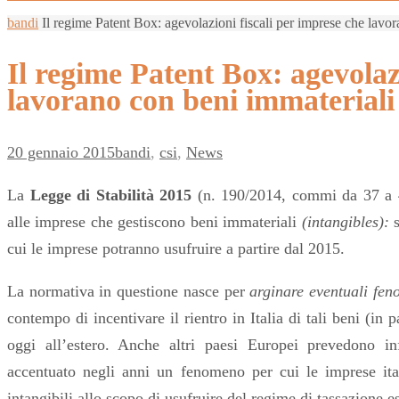
bandi
Il regime Patent Box: agevolazioni fiscali per imprese che lavo
Il regime Patent Box: agevolaz
lavorano con beni immateriali
20 gennaio 2015
bandi
,
csi
,
News
La
Legge di Stabilità 2015
(n. 190/2014, commi da 37 a 4
alle
imprese che gestiscono beni immateriali
(intangibles)
:
cui le imprese potranno usufruire a partire dal 2015.
La normativa in questione nasce per
arginare eventuali fen
contempo di incentivare il rientro in Italia di tali beni (in 
oggi all’estero. Anche altri paesi Europei prevedono in
accentuato negli anni un fenomeno per cui le imprese itali
intangibili allo scopo di usufruire del regime di tassazione esi