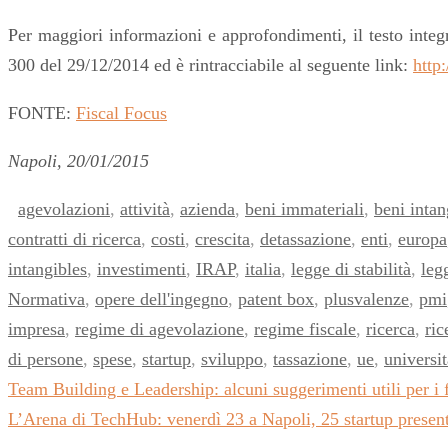
Per maggiori informazioni e approfondimenti, il testo integr
300 del 29/12/2014 ed è rintracciabile al seguente link:
http
FONTE:
Fiscal Focus
Napoli, 20/01/2015
agevolazioni
,
attività
,
azienda
,
beni immateriali
,
beni intan
contratti di ricerca
,
costi
,
crescita
,
detassazione
,
enti
,
europa
intangibles
,
investimenti
,
IRAP
,
italia
,
legge di stabilità
,
leg
Normativa
,
opere dell'ingegno
,
patent box
,
plusvalenze
,
pmi
impresa
,
regime di agevolazione
,
regime fiscale
,
ricerca
,
ric
di persone
,
spese
,
startup
,
sviluppo
,
tassazione
,
ue
,
universit
Team Building e Leadership: alcuni suggerimenti utili per i 
L’Arena di TechHub: venerdì 23 a Napoli, 25 startup presentan