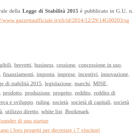
ale della
Legge di Stabilità 2015
è pubblicato in G.U. n.
://www.gazzettaufficiale.it/eli/id/2014/12/29/14G00203/sg
gibili
,
brevetti
,
business
,
cessione
,
concessione in uso
,
,
finanziamenti
,
imposta
,
imprese
,
incentivi
,
innovazione
,
ge di stabilità 2015
,
legislazione
,
marchi
,
MISE
,
,
prodotto
,
produzione
,
progetto
,
reddito
,
reddito di
erca e sviluppo
,
ruling
,
società
,
società di capitali
,
società
à
,
utilizzo diretto
,
white list
.
Bookmark
.
founder di una startup
o i loro progetti per decretare i 7 vincitori