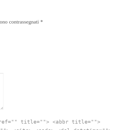
sono contrassegnati
*
ref="" title=""> <abbr title="">