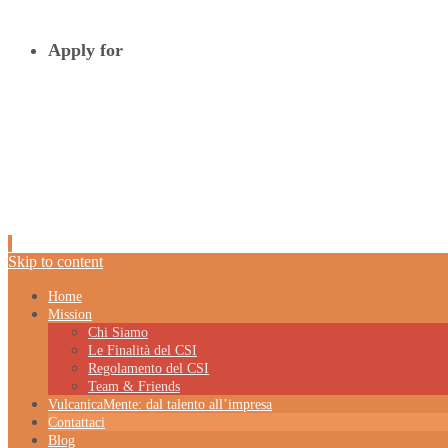
Apply for
Skip to content
Home
Mission
Chi Siamo
Le Finalità del CSI
Regolamento del CSI
Team & Friends
VulcanicaMente: dal talento all’impresa
Contattaci
Blog