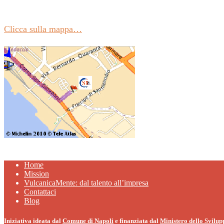
Clicca sulla mappa…
Home
Mission
VulcanicaMente: dal talento all’impresa
Contattaci
Blog
Iniziativa ideata dal
Comune di Napoli
e finanziata dal
Ministero dello Svilu