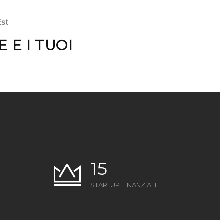
Est
 E I TUOI
15
STARTUP FINANZIATE