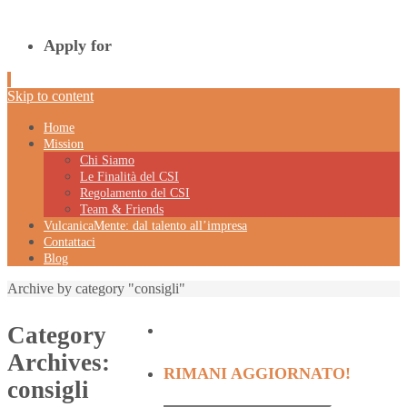
Apply for
Skip to content
Home
Mission
Chi Siamo
Le Finalità del CSI
Regolamento del CSI
Team & Friends
VulcanicaMente: dal talento all’impresa
Contattaci
Blog
Archive by category "consigli"
Category
Archives:
RIMANI AGGIORNATO!
consigli