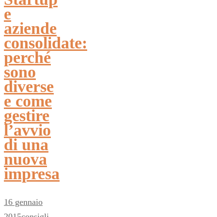
e
aziende
consolidate:
perché
sono
diverse
e come
gestire
l’avvio
di una
nuova
impresa
16 gennaio
2015
consigli
,