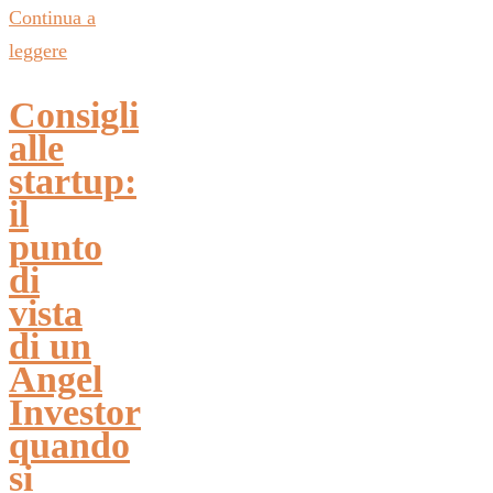
Continua a
leggere
Consigli
alle
startup:
il
punto
di
vista
di un
Angel
Investor
quando
si