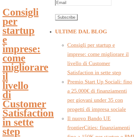
Consigli
per
startup
ULTIME DAL BLOG
e
Consigli per startup e
imprese:
imprese: come migliorare il
come
livello di Customer
migliorare
Satisfaction in sette step
il
Premio Start Up Sociali: fino
livello
a 25.000€ di finanziamenti
di
per giovani under 35 con
Customer
progetti di impresa sociale
Satisfaction
Il nuovo Bando UE
in sette
frontierCities: finanziamenti
step
fino a 150K per startup e PMI