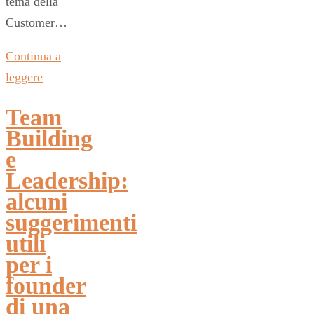
tema della
Customer…
Continua a
leggere
Team
Building
e
Leadership:
alcuni
suggerimenti
utili
per i
founder
di una