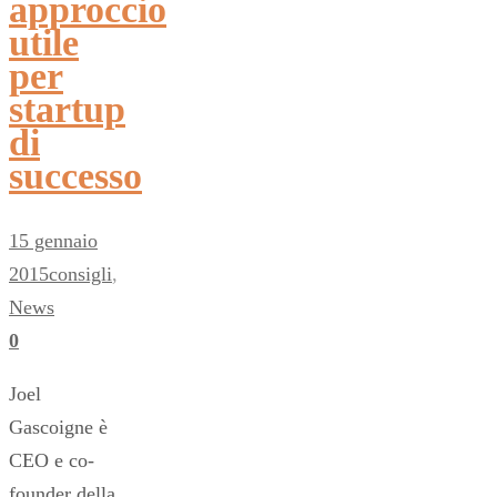
approccio
utile
per
startup
di
successo
15 gennaio
2015
consigli
,
News
0
Joel
Gascoigne è
CEO e co-
founder della