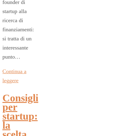
founder di
startup alla
ricerca di
finanziamenti:
si tratta di un
interessante
punto…
Continua a
leggere
Consigli
per
startup:
la
scelta