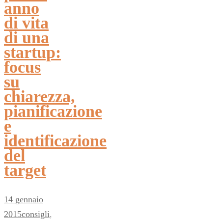
anno
di vita
di una
startup:
focus
su
chiarezza,
pianificazione
e
identificazione
del
target
14 gennaio
2015
consigli
,