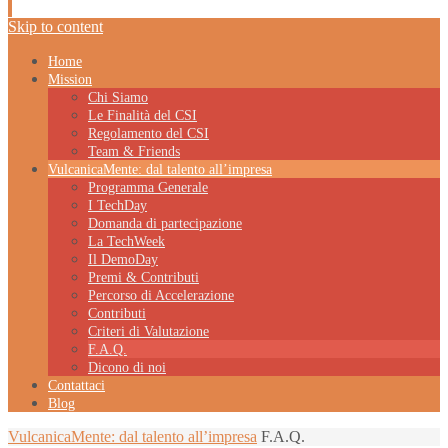
Skip to content
Home
Mission
Chi Siamo
Le Finalità del CSI
Regolamento del CSI
Team & Friends
VulcanicaMente: dal talento all’impresa
Programma Generale
I TechDay
Domanda di partecipazione
La TechWeek
Il DemoDay
Premi & Contributi
Percorso di Accelerazione
Contributi
Criteri di Valutazione
F.A.Q.
Dicono di noi
Contattaci
Blog
VulcanicaMente: dal talento all’impresa
F.A.Q.