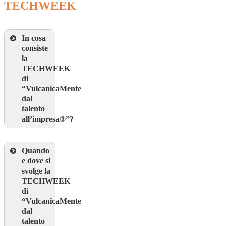
TECHWEEK
In cosa
consiste
la
TECHWEEK
di
“VulcanicaMente
dal
talento
all’impresa®”
?
Quando
e dove si
svolge la
TECHWEEK
di
“VulcanicaMente
dal
talento