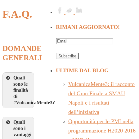
F.A.Q.
RIMANI AGGIORNATO!
DOMANDE
GENERALI
ULTIME DAL BLOG
Quali
VulcanicaMente3: il racconto
sono le
finalità
del Gran Finale a SMAU
di
Napoli e i risultati
#VulcanicaMente3?
dell’iniziativa
Opportunità per le PMI nella
Quali
sono i
programmazione H2020 2016
vantaggi