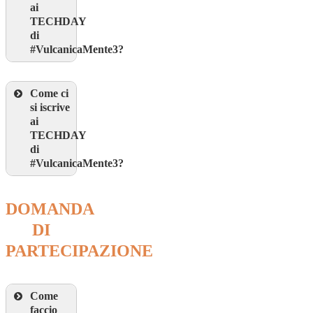
ai
TECHDAY
di
#VulcanicaMente3?
Come ci
si iscrive
ai
TECHDAY
di
#VulcanicaMente3?
DOMANDA
DI
PARTECIPAZIONE
Come
faccio