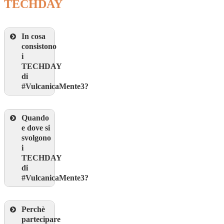
TECHDAY
In cosa
consistono
i
TECHDAY
di
#VulcanicaMente3?
Quando
e dove si
svolgono
i
TECHDAY
di
#VulcanicaMente3?
Perchè
partecipare