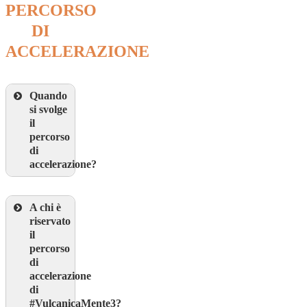
PERCORSO
DI
ACCELERAZIONE
Quando
si svolge
il
percorso
di
accelerazione?
A chi è
riservato
il
percorso
di
accelerazione
di
#VulcanicaMente3?