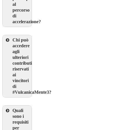
al
percorso
di
accelerazione?
Chi può
accedere
agli
ulteriori
contributi
riservati
ai
vincitori
di
#VulcanicaMente3?
Quali
sono i
requisiti
per