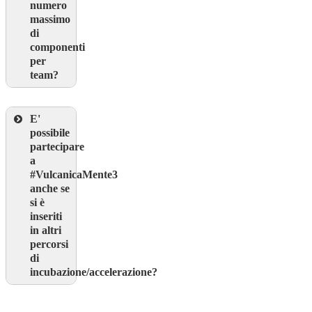
numero
massimo
di
componenti
per
team?
E'
possibile
partecipare
a
#VulcanicaMente3
anche se
si è
inseriti
in altri
percorsi
di
incubazione/accelerazione?