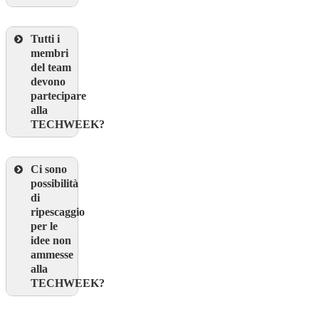
Tutti i
membri
del team
devono
partecipare
alla
TECHWEEK?
Ci sono
possibilità
di
ripescaggio
per le
idee non
ammesse
alla
TECHWEEK?