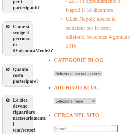
- 2017: l’appuntamento a
per i
partecipanti?
Napoli il 16 dicembre
CLab Napoli: aperte le
Come si
selezioni per la terza
svolge il
edizione. Scadenza 4 gennaio
percorso
di
2016
#VulcanicaMente3
?
CATEGORIE BLOG
Quanto
costa
partecipare?
ARCHIVIO BLOG
Le idee
devono
riguardare
CERCA NEL SITO
necessariamente
i
temi/settori