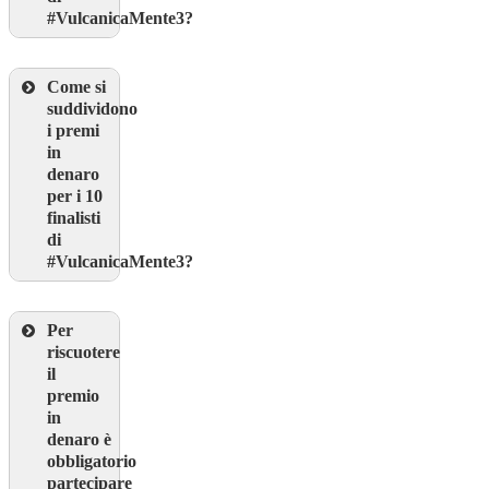
#VulcanicaMente3?
Come si
suddividono
i premi
in
denaro
per i 10
finalisti
di
#VulcanicaMente3?
Per
riscuotere
il
premio
in
denaro è
obbligatorio
partecipare