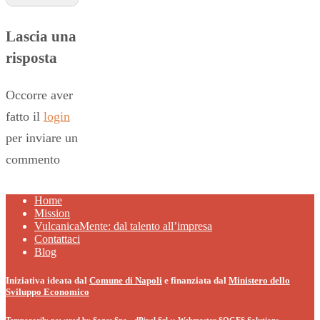
Lascia una
risposta
Occorre aver
fatto il
login
per inviare un
commento
Home
Mission
VulcanicaMente: dal talento all’impresa
Contattaci
Blog
Iniziativa ideata dal
Comune di Napoli
e finanziata dal
Ministero dello
Sviluppo Economico
Temporarily powered by
Soges Spa
-
dPixel Srl
:: Webmaster
SOGES Solutions