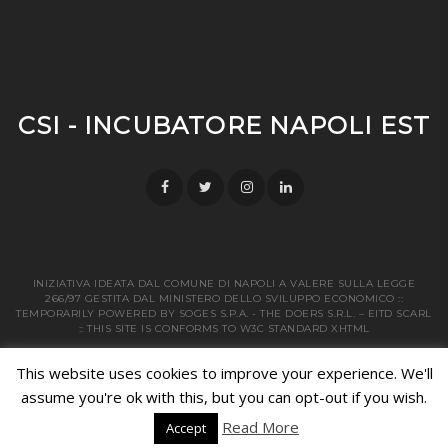
CSI - INCUBATORE NAPOLI EST
INIZIATIVA IDEATA DAL COMUNE DI NAPOLI A VALERE SULLA LEGGE
266/97 GESTITA DAL MINISTERO DELLO SVILUPPO ECONOMICO ::
TEMPORARILY POWERED BY SOGES S.P.A. - THE DOERS S.R.L. – EITD SCARL
:: THIS SITE IS CONFORMS TO W3C STANDARD XHTML
This website uses cookies to improve your experience. We'll
assume you're ok with this, but you can opt-out if you wish.
Read More
Accept