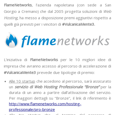
FlameNetworks
, l’azienda napoletana (con sede a San
Giorgio a Cremano) che dal 2005 progetta soluzioni di
Web
Hosting
, ha messo a disposizione premi aggiuntivi rispetto a
quelli già previsti per i vincitori di
#
VulcanicaMente3.
L’iniziativa di
FlameNetworks
per le 10 migliori idee di
impresa che avranno accesso al percorso di accelerazione di
#
VulcanicaMente3
prevede due tipologie di premio:
Alle 10 startup
che accedono al percorso, sarà assicurato
un
servizio di Web Hosting Professionale “Bronze”
per la
durata di un anno a partire dall’attivazione del servizio.
Per maggiori dettagli su “Bronze”, il link di riferimento è
http://www.flamenetworks.com/hosting-
professionale/pro-bronze
Alle tre startup
che, al termine del percorso di