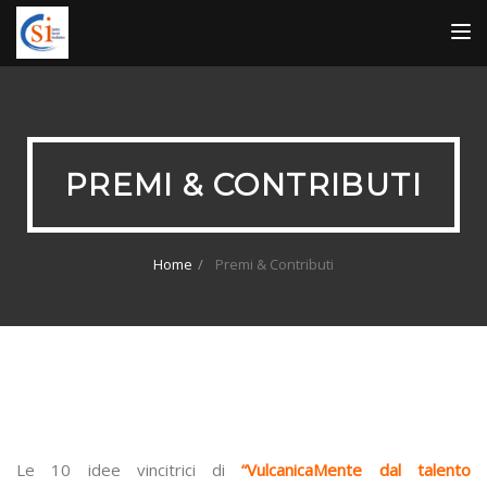
TOG
NAV
PREMI & CONTRIBUTI
Home
Premi & Contributi
Le 10 idee vincitrici di
“VulcanicaMente dal talento