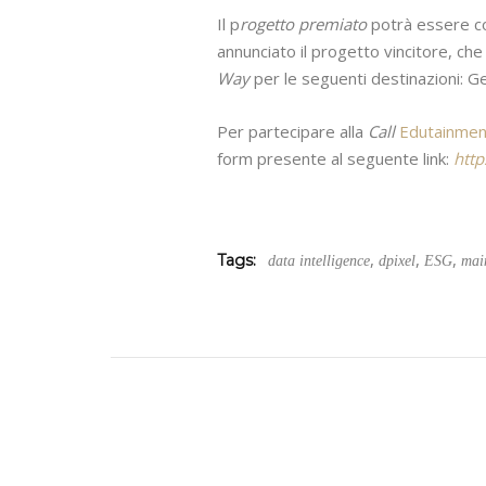
Il p
rogetto premiato
potrà essere co
annunciato il progetto vincitore, ch
Way
per le seguenti destinazioni: G
Per partecipare alla
Call
Edutainmen
form presente al seguente link:
http
,
,
,
Tags:
data intelligence
dpixel
ESG
mai