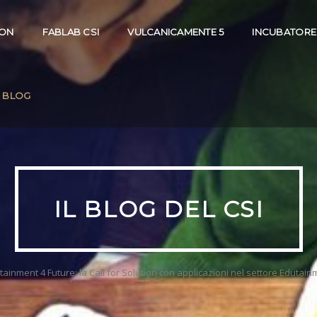
ION
FABLAB CSI
VULCANICAMENTE 5
INCUBATORE
BLOG
IL BLOG DEL CSI
ainment 4 Future: la Call for Solution con applicazioni nel settore Edutainm