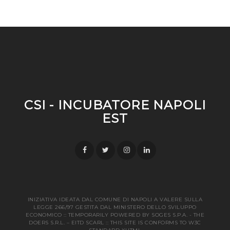
CSI - INCUBATORE NAPOLI
EST
INIZIATIVA IDEATA DAL COMUNE DI NAPOLI A VALERE SULLA
LEGGE 266/97 GESTITA DAL MINISTERO DELLO SVILUPPO
ECONOMICO :: TEMPORARILY POWERED BY SOGES S.P.A. - THE
DOERS S.R.L. – EITD SCARL :: THIS SITE IS CONFORMS TO W3C