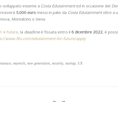
-sviluppato insieme a
Costa Edutainment
ed in occasione del
De
e riceverà
5.000 euro
messi in palio da
Costa Edutainment
oltre a 
enova, Montalcino o Siena.
t 4 Future
, la
deadline
è fissata entro il
6 dicembre 2022
, è poss
s://www.f6s.com/edutainment-for-future/apply
,
,
,
,
,
ntanace
martech
new generation
security
startup
UX