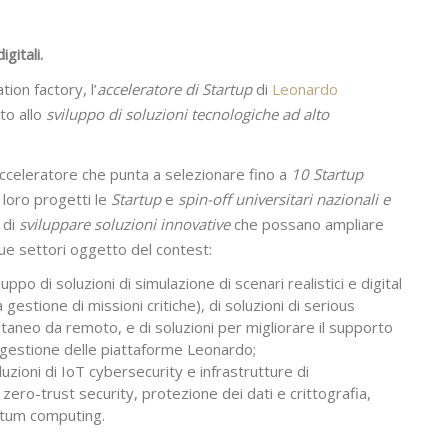
gitali.
ion factory, l’
acceleratore di Startup
di
Leonardo
to allo
sviluppo di
soluzioni tecnologiche ad alto
’acceleratore che punta a selezionare fino a
10 Startup
 loro progetti le
Startup
e
spin-off universitari nazionali e
 di
sviluppare soluzioni innovative
che possano ampliare
ue settori oggetto del contest:
luppo di soluzioni di simulazione di scenari realistici e digital
la gestione di missioni critiche), di soluzioni di serious
aneo da remoto, e di soluzioni per migliorare il supporto
lla gestione delle piattaforme Leonardo;
zioni di IoT cybersecurity e infrastrutture di
ero-trust security, protezione dei dati e crittografia,
ntum computing.