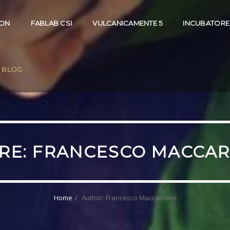
ION
FABLAB CSI
VULCANICAMENTE 5
INCUBATORE
BLOG
RE:
FRANCESCO MACCA
Home
Author: Francesco Maccarrone