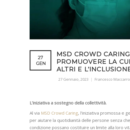
MSD CROWD CARING:
27
PROMUOVERE LA CUL
GEN
ALTRI E L’INCLUSION
27 Gennaio, 2023
Francesco Maccarr
L’iniziativa a sostegno della collettività.
Al via
MSD Crowd Caring
, l’iniziativa promossa e g
per aiutare la quotidianità delle persone senza che l
condizione possano costituire un limite alla loro vit