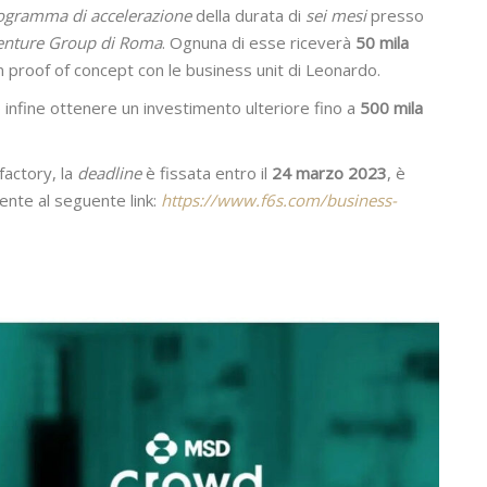
gramma di accelerazione
della durata di
sei mesi
presso
enture Group di Roma
. Ognuna di esse riceverà
50 mila
n proof of concept con le business unit di Leonardo.
 infine ottenere un investimento ulteriore fino a
500 mila
factory, la
deadline
è fissata entro il
24 marzo 2023
, è
ente al seguente link:
https://www.f6s.com/business-