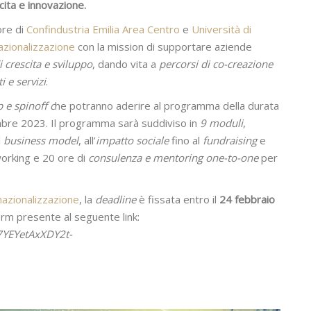
ita e innovazione.
ore di
Confindustria Emilia Area Centro
e
Università di
nazionalizzazione
con la mission di supportare aziende
 crescita e sviluppo
, dando vita a
percorsi di co-creazione
i e servizi
.
p e spinoff c
he potranno aderire al programma della durata
embre 2023. Il programma sarà suddiviso in
9 moduli
,
l
business model
, all’
impatto sociale
fino al
fundraising
e
tworking e 20 ore di
consulenza e mentoring one-to-one
per
rnazionalizzazione
, la
deadline
è fissata entro il
24 febbraio
orm presente al seguente link:
7YEYetAxXDY2t-