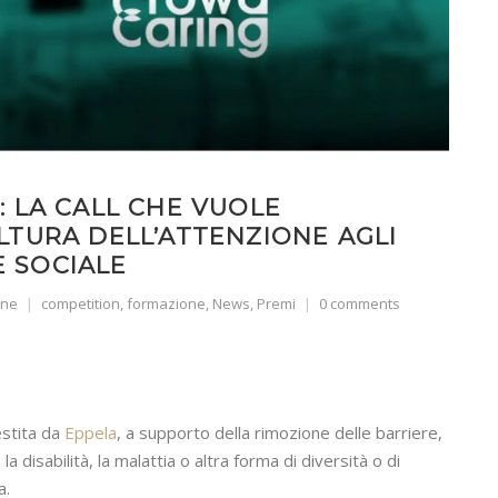
 LA CALL CHE VUOLE
TURA DELL’ATTENZIONE AGLI
E SOCIALE
one
competition
,
formazione
,
News
,
Premi
0 comments
estita da
Eppela
, a supporto della rimozione delle barriere,
a disabilità, la malattia o altra forma di diversità o di
a.