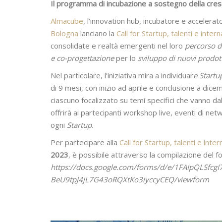
Il programma di incubazione a sostegno della cresc
Almacube
, l’innovation hub, incubatore e accelerat
Bologna
lanciano la
Call for Startup, talenti e inter
consolidate e realtà emergenti nel loro
percorso di
e co-progettazione
per lo
sviluppo di nuovi prodott
Nel particolare, l’iniziativa mira a individuar
e Startu
di 9 mesi, con inizio ad aprile e conclusione a dic
ciascuno focalizzato su temi specifici che vanno da
offrirà ai partecipanti workshop live, eventi di ne
ogni
Startup
.
Per partecipare alla
Call for Startup, talenti e inte
2023
, è possibile attraverso la compilazione del f
https://docs.google.com/forms/d/e/1FAIpQLSfcgI
BeU9tpJ4jL7G43oRQXtKo3iyccyCEQ/viewform