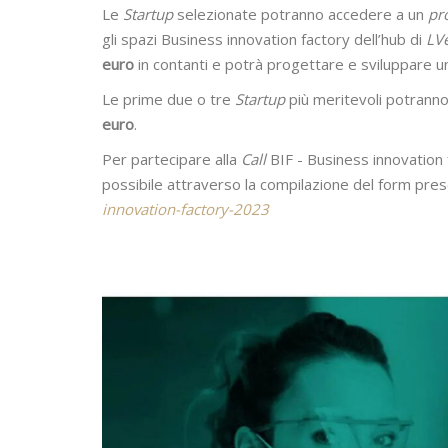
Le
Startup
selezionate potranno accedere a un
pro
gli spazi Business innovation factory dell’hub di
LV
euro
in contanti e potrà progettare e sviluppare u
Le prime due o tre
Startup
più meritevoli potranno
euro
.
Per partecipare alla
Call
BIF - Business innovation 
possibile attraverso la compilazione del form pres
innovation-factory-2023