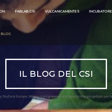
ION
FABLAB CSI
VULCANICAMENTE 5
INCUBATORE
BLOG
IL BLOG DEL CSI
y SkyDeck Europe, Milano: il programma di accelerazione progettato per le