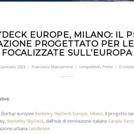
DECK EUROPE, MILANO: IL
AZIONE PROGETTATO PER LE
FOCALIZZATE SULL’EUROPA
Gennaio, 2023
Francesco Maccarrone
competition
,
Premi
0 comm
ative.
r Startup europee
Berkeley SkyDeck Europe, Milano,
il progetto lan
ley,
Berkeley SkyDeck
, dall’hub di innovazione italiano
Cariplo Fact
razione urbana
Lendlease
.