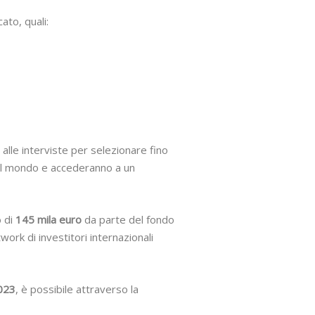
cato, quali:
 alle interviste per selezionare fino
i al mondo e accederanno a un
o di
145 mila euro
da parte del fondo
ork di investitori internazionali
023
, è possibile attraverso la