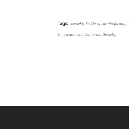
,
,
Tags:
berkeley SkyDeck
cariplo factory
Università della California Berkeley