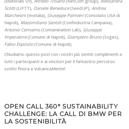
(Materials Srl),
Alfredo Troiano
(NetCom group),
Alessandra
Scotti
(LIFTT),
Daniele Beneduce
(SeedUP),
Andrea
Marchesini
(Invitalia),
Giuseppe Palmieri
(Consolato USA di
Napoli),
Massimiliano Santoli
(Confindustria Campania),
Antonio Cennamo
(Contamination Lab),
Giuseppe
Imperatore
(Comune di Napoli),
Giampiero Bruno
(Soges),
Fabio Esposito
(Comune di Napoli).
Chiudiamo questo post con i nostri più sentiti complimenti a
tutti i partecipanti e ai vincitori per il fantastico percorso
svolto finora a VulcanicaMente!
OPEN CALL 360° SUSTAINABILITY
CHALLENGE: LA CALL DI BMW PER
LA SOSTENIBILITÀ