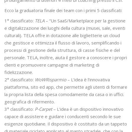
prolungamento di ulteriori
4 mesi di coaching
presso il CSI.
Ecco la graduatoria finale dei team con i primi 5 classificati:
1° classificato:
TELA
– “Un SaaS/Marketplace per la gestione
e digitalizzazione dei luoghi della cultura (musei, sale, eventi
culturali). TELA offre in dotazione alle biglietterie un cloud
che gestisce e ottimizza il flusso di lavoro, semplificando i
processi di gestione della struttura, di casse fisiche e del
personale. TELA, inoltre, aiuta il gestore a conoscere i propri
clienti e promuovere campagne di marketing di
fidelizzazione.
2° classificato:
WoWRisparmio
– L’idea è l’innovativa
piattaforma, sito ed app, che permette agli utenti di formare
la propria lista della spesa comodamente da casa o in uffici.
geografica di rifermento.
3° classificato:
P-Carpet
– L’idea è un dispositivo innovativo
capace di assistere e guidare i conducenti secondo le sue
esigenze quotidiane. Il dispositivo è costituito da un tappeto
di materiale riciclato applicato al manto stradale, che con la