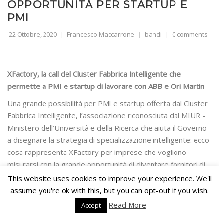
OPPORTUNITÀ PER STARTUP E
PMI
22 Ottobre, 2020
Francesco Maccarrone
bandi
0 comments
XFactory, la call del Cluster Fabbrica Intelligente che
permette a PMI e startup di lavorare con ABB e Ori Martin
Una grande possibilità per PMI e startup offerta dal Cluster
Fabbrica Intelligente, l’associazione riconosciuta dal MIUR -
Ministero dell’Università e della Ricerca che aiuta il Governo
a disegnare la strategia di specializzazione intelligente: ecco
cosa rappresenta XFactory per imprese che vogliono
misurarsi con la grande opportunità di diventare fornitori di
importanti attori del settore manifatturiero.
This website uses cookies to improve your experience. We'll
assume you're ok with this, but you can opt-out if you wish.
Il CFI ha lanciato una vera e propria
call for solution:
Read More
Accept
XFactory Open Innovation Challenge (XFOIC)
nasce con
l’obiettivo di dare anche alle realtà più piccole e più giovani di