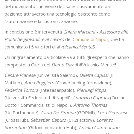
del movimento che viene decisa esclusivamente dal
paziente attraverso una tecnologia esistente come
l’automazione e la customizzazione.
In conclusione è intervenuta
Chiara Marciani
-
Assessore alle
Politiche giovanili e al Lavoro
del
Comune di Napoli
, che ha
comunicato i 5 vincitori di
#VulcanicaMente5
.
Un ringraziamento particolare va a tutti gli esperti che hanno
composto la Giuria del
Demo Day
di #VulcanicaMente5:
Cesare Pianese
(Università Salerno),
Diletta Capissi
(Il
Mattino),
Anna Ruggiero
(Crowdfunding formazione),
Federica Tortora
(Intesasanpaolo),
Pierluigi Rippa
(Università Federico II di Napoli),
Ludovico Caprara
(Ordine
Dottori Commercialisti di Napoli),
Antonio Thomas
(UniParthenope),
Carlo De Simone
(GOPMI),
Luca Genovese
(CrossHub),
Sebastian Caputo
(012Factory),
Lorenzo
Sorrentino
(Giffoni Innovation Hub),
Aniello Cammarano