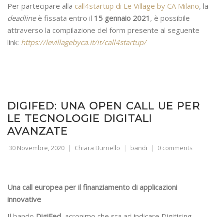
Per partecipare alla
call4startup di Le Village by CA Milano
, la
deadline
è fissata entro il
15 gennaio 2021
, è possibile
attraverso la compilazione del form presente al seguente
link:
https://levillagebyca.it/it/call4startup/
DIGIFED: UNA OPEN CALL UE PER
LE TECNOLOGIE DIGITALI
AVANZATE
30 Novembre, 2020
Chiara Burriello
bandi
0 comments
Una call europea per il finanziamento di applicazioni
innovative
Il bando
DigiFed,
acronimo che sta ad indicare Digitising