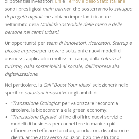
di potenziali investitori.
Eni
e
Ferrovie dello Stato Italiane
sono i prestigiosi
main partner
, che sosterranno lo
sviluppo
di progetti digitali
che abbiano importanti ricadute
nell’ambito della
Mobilità Sostenibile delle merci e delle
persone nei centri urbani
.
Un’opportunità per
team di innovatori, ricercatori, Startup e
piccole imprese
per trovare soluzioni e nuovi modelli di
business, applicabili in moltissimi campi, dalla
cultura al
turismo, dalla sostenibilità al sociale, dall’impresa alla
digitalizzazione
.
Nel particolare, la
Call
“
Boost Your Ideas
” selezionerà nello
specifico
soluzioni innovative
negli ambiti di:
“
Transazione Ecologica
” per valorizzare l’economia
circolare, la bioeconomia e la green economy;
“
Transazione Digitale
” al fine di offrire nuovi servizi e
modelli di business per connettere in maniera più
efficiente ed efficace fornitori, produttori, distributori e
clienti, anche attraverso soluzioni b2b che sfruttino il