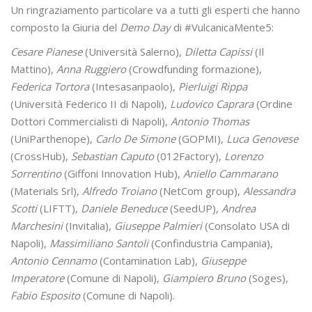
Un ringraziamento particolare va a tutti gli esperti che hanno
composto la Giuria del
Demo Day
di #VulcanicaMente5:
Cesare Pianese
(Università Salerno),
Diletta Capissi
(Il
Mattino),
Anna Ruggiero
(Crowdfunding formazione),
Federica Tortora
(Intesasanpaolo),
Pierluigi Rippa
(Università Federico II di Napoli),
Ludovico Caprara
(Ordine
Dottori Commercialisti di Napoli),
Antonio Thomas
(UniParthenope),
Carlo De Simone
(GOPMI),
Luca Genovese
(CrossHub),
Sebastian Caputo
(012Factory),
Lorenzo
Sorrentino
(Giffoni Innovation Hub),
Aniello Cammarano
(Materials Srl),
Alfredo Troiano
(NetCom group),
Alessandra
Scotti
(LIFTT),
Daniele Beneduce
(SeedUP),
Andrea
Marchesini
(Invitalia),
Giuseppe Palmieri
(Consolato USA di
Napoli),
Massimiliano Santoli
(Confindustria Campania),
Antonio Cennamo
(Contamination Lab),
Giuseppe
Imperatore
(Comune di Napoli),
Giampiero Bruno
(Soges),
Fabio Esposito
(Comune di Napoli).