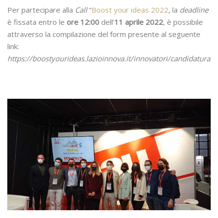
Per partecipare alla
Call
“
Boost your ideas 2022
, la
deadline
è fissata entro le
ore 12:00
dell’
11 aprile 2022
, è possibile
attraverso la compilazione del form presente al seguente
link:
https://boostyourideas.lazioinnova.it/innovatori/candidatura/