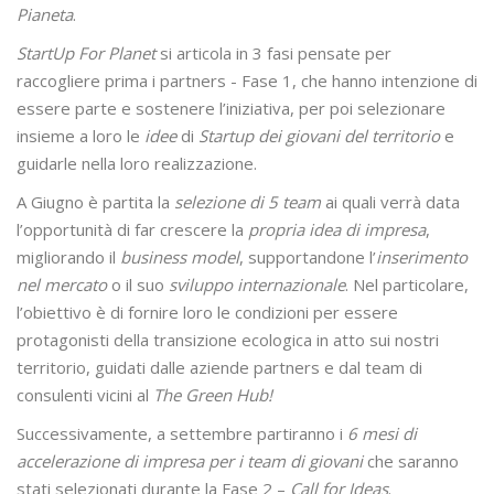
Pianeta
.
StartUp For Planet
si articola in 3 fasi pensate per
raccogliere prima i partners - Fase 1, che hanno intenzione di
essere parte e sostenere l’iniziativa, per poi selezionare
insieme a loro le
idee
di
Startup dei giovani del territorio
e
guidarle nella loro realizzazione.
A Giugno è partita la
selezione di 5 team
ai quali verrà data
l’opportunità di far crescere la
propria idea di impresa
,
migliorando il
business model
, supportandone l’
inserimento
nel mercato
o il suo
sviluppo internazionale
. Nel particolare,
l’obiettivo è di fornire loro le condizioni per essere
protagonisti della transizione ecologica in atto sui nostri
territorio, guidati dalle aziende partners e dal team di
consulenti vicini al
The Green Hub!
Successivamente, a settembre partiranno i
6 mesi di
accelerazione di impresa per i team di giovani
che saranno
stati selezionati durante la Fase 2 –
Call for Ideas
.