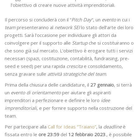
l’obiettivo di creare nuove attività imprenditoriali.
Il percorso si concluderà con il “
Pitch Day
“, un
evento
in cui i
team
presenteranno al
network SEI
lo stato dell’arte dei loro
progetti. Sarà l’occasione per individuare gli attori da
coinvolgere per il supporto alle
Startup
che si costituiranno o
che sono già sul mercato. L’obiettivo è erogare tutti i servizi
necessari (spazi, costituzione, contabilità, fundraising, pre-
seed e seed) per una rapida
crescita
e consolidamento,
senza gravare sulle
attività strategiche del team
.
Prima della chiusura delle candidature, il
27 gennaio
, si terrà
un
evento di orientamento
per aiutare gli aspiranti
imprenditori a perfezionare e definire le loro
idee
imprenditoriali
, e per fornire supporto nella costruzione del
team.
Per partecipare alla
Call for Ideas “Traiano”
, la
deadline
è
fissata entro le
ore 23:59
del
12 febbraio
2023
., è possibile