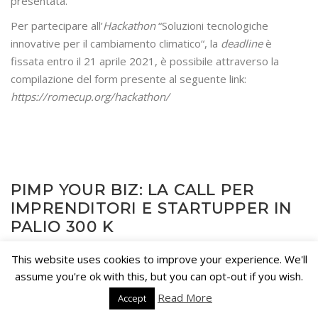
presentata.
Per partecipare all’
Hackathon
“Soluzioni tecnologiche
innovative per il cambiamento climatico“, la
deadline
è
fissata entro il 21 aprile 2021, è possibile attraverso la
compilazione del form presente al seguente link:
https://romecup.org/hackathon/
PIMP YOUR BIZ: LA CALL PER
IMPRENDITORI E STARTUPPER IN
PALIO 300 K
2 Aprile, 2021
Francesco Maccarrone
competition
0
This website uses cookies to improve your experience. We'll
comments
assume you're ok with this, but you can opt-out if you wish.
Read More
Accept