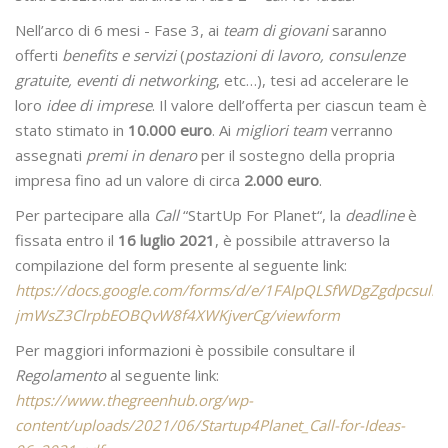
Nell’arco di 6 mesi - Fase 3, ai
team di giovani
saranno
offerti
benefits e servizi
(
postazioni di lavoro, consulenze
gratuite, eventi di networking
, etc…), tesi ad accelerare le
loro
idee di imprese
. Il valore dell’offerta per ciascun team è
stato stimato in
10.000 euro
. Ai
migliori team
verranno
assegnati
premi in denaro
per il sostegno della propria
impresa fino ad un valore di circa
2.000 euro
.
Per partecipare alla
Call
“StartUp For Planet“, la
deadline
è
fissata entro il
16 luglio 2021
, è possibile attraverso la
compilazione del form presente al seguente link:
https://docs.google.com/forms/d/e/1FAIpQLSfWDgZgdpcsullkj
jmWsZ3ClrpbEOBQvW8f4XWKjverCg/viewform
Per maggiori informazioni è possibile consultare il
Regolamento
al seguente link:
https://www.thegreenhub.org/wp-
content/uploads/2021/06/Startup4Planet_Call-for-Ideas-