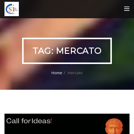
TOG
NAV
TAG:
MERCATO
Home
mercato