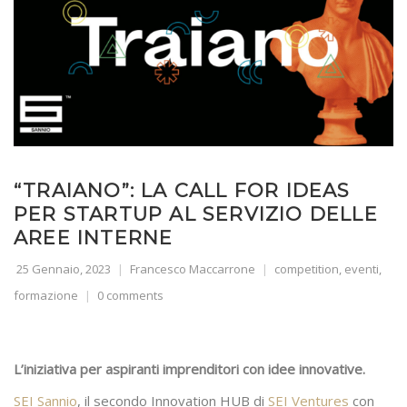
“TRAIANO”: LA CALL FOR IDEAS
PER STARTUP AL SERVIZIO DELLE
AREE INTERNE
25 Gennaio, 2023
Francesco Maccarrone
competition
,
eventi
,
formazione
0 comments
L’iniziativa per aspiranti imprenditori con idee innovative.
SEI Sannio
, il secondo Innovation HUB di
SEI Ventures
con