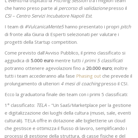
L’
evento
ha ospitato la
Pitching Session
tra i migliori team
che hanno preso parte al
percorso di validazione
presso il
CSI – Centro Servizi Incubatore Napoli Est
.
I team di
#VulcanicaMente5
hanno presentato i propri
pitch
di fronte alla Giuria di Esperti selezionati per valutare i
progetti della Startup competition.
Come previsto dall’Avviso Pubblico, il primo classificato si
aggiudica di
5.000 euro
mentre tutti
i primi 5 classificati
potranno ottenere agevolazioni fino a
20.000 euro
; inoltre
tutti i team accederanno alla fase
Phasing out
che prevede il
prolungamento di ulteriori
4 mesi di coaching
presso il CSI.
Ecco la graduatoria finale dei team con i primi 5 classificati:
1° classificato:
TELA
– “Un SaaS/Marketplace per la gestione
e digitalizzazione dei luoghi della cultura (musei, sale, eventi
culturali). TELA offre in dotazione alle biglietterie un cloud
che gestisce e ottimizza il flusso di lavoro, semplificando i
processi di gestione della struttura, di casse fisiche e del