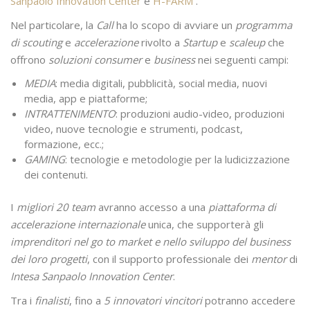
Sanpaolo Innovation Center
e
H-FARM
.
Nel particolare, la
Call
ha lo scopo di avviare un
programma
di scouting
e
accelerazione
rivolto a
Startup
e
scaleup
che
offrono
soluzioni consumer
e
business
nei seguenti campi:
MEDIA
: media digitali, pubblicità, social media, nuovi
media, app e piattaforme;
INTRATTENIMENTO
: produzioni audio-video, produzioni
video, nuove tecnologie e strumenti, podcast,
formazione, ecc.;
GAMING
: tecnologie e metodologie per la ludicizzazione
dei contenuti.
I
migliori 20 team
avranno accesso a una
piattaforma di
accelerazione internazionale
unica, che supporterà gli
imprenditori nel go to market e nello sviluppo del business
dei loro progetti
, con il supporto professionale dei
mentor
di
Intesa Sanpaolo Innovation Center
.
Tra i
finalisti
, fino a
5 innovatori vincitori
potranno accedere