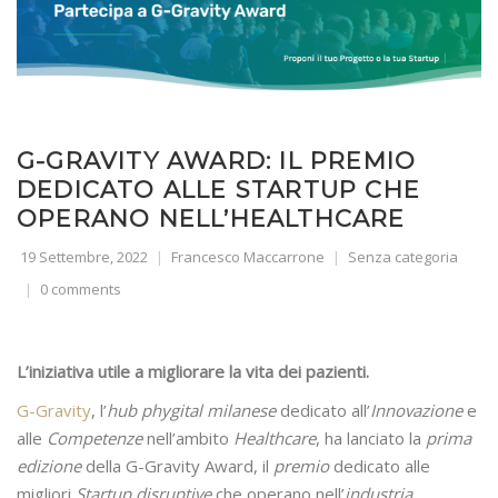
G-GRAVITY AWARD: IL PREMIO
DEDICATO ALLE STARTUP CHE
OPERANO NELL’HEALTHCARE
19 Settembre, 2022
Francesco Maccarrone
Senza categoria
0 comments
L’iniziativa utile a migliorare la vita dei pazienti.
G-Gravity
, l’
hub phygital milanese
dedicato all’
Innovazione
e
alle
Competenze
nell’ambito
Healthcare
, ha lanciato la
prima
edizione
della G-Gravity Award, il
premio
dedicato alle
migliori
Startup disruptive
che operano nell’
industria