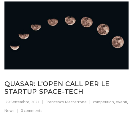
QUASAR: L’OPEN CALL PER LE
STARTUP SPACE-TECH
29 Settembre, 2021
Francesco Maccarrone
competition
,
eventi
,
News
0 comments