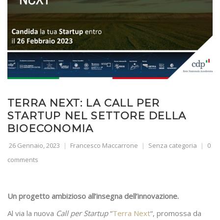
TERRA NEXT: LA CALL PER
STARTUP NEL SETTORE DELLA
BIOECONOMIA
26 Gennaio, 2023
Francesco Maccarrone
Senza categoria
0
comments
Un progetto ambizioso all’insegna dell’innovazione.
Al via la nuova
Call per Startup
“
Terra Next
“, promossa da