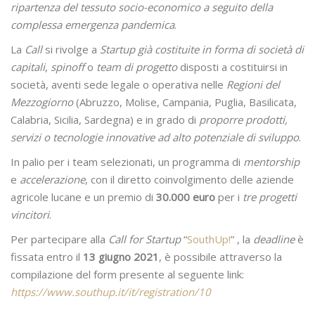
ripartenza del tessuto socio-economico a seguito della
complessa emergenza pandemica
.
La
Call
si rivolge a
Startup già costituite in forma di società di
capitali
,
spinoff
o
team di progetto
disposti a costituirsi in
società, aventi sede legale o operativa nelle
Regioni del
Mezzogiorno
(Abruzzo, Molise, Campania, Puglia, Basilicata,
Calabria, Sicilia, Sardegna) e in grado di
proporre prodotti,
servizi o tecnologie innovative ad alto potenziale di sviluppo
.
In palio per i team selezionati, un programma di
mentorship
e
accelerazione
, con il diretto coinvolgimento delle aziende
agricole lucane e un premio di
30.000 euro
per i
tre progetti
vincitori
.
Per partecipare alla
Call for Startup
“
SouthUp!
” , la
deadline
è
fissata entro il
13 giugno 2021
, è possibile attraverso la
compilazione del form presente al seguente link:
https://www.southup.it/it/registration/10