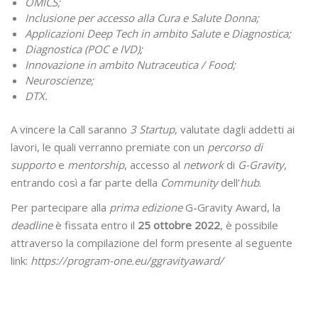
OMICS;
Inclusione per accesso alla Cura e Salute Donna;
Applicazioni Deep Tech in ambito Salute e Diagnostica;
Diagnostica (POC e IVD);
Innovazione in ambito Nutraceutica / Food;
Neuroscienze;
DTX.
A vincere la Call saranno
3 Startup
, valutate dagli addetti ai
lavori, le quali verranno premiate con un
percorso di
supporto
e
mentorship
, accesso al
network
di
G-Gravity
,
entrando così a far parte della
Community
dell’
hub
.
Per partecipare alla
prima edizione
G-Gravity Award, la
deadline
è fissata entro il
25 ottobre 2022
, è possibile
attraverso la compilazione del form presente al seguente
link:
https://program-one.eu/ggravityaward/