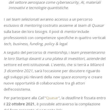
del settore aerospace come cybersecurity, AI, materiali
innovativi e tecnologie quantistiche
.
I
sei team selezionati
avranno accesso a un percorso
esclusivo di
mentoring
costruito assieme al
team di Quasar
sulla base dei loro bisogni. Il pool di
mentor
include
professionisti con competenze specifiche in quattro verticali:
tech, business, funding, policy & legal
.
A seguito del percorso di
mentorship
, i
team presenteranno
le loro Startup davanti a una platea di investitori
,
aziende
del
settore ed enti istituzionali. L’
evento
, che si terrà a
Milano
il
3 dicembre 2021
, sarà l’occasione per discutere riguardo
agli sviluppi più rilevanti della
new space economy
e creare
nuove opportunità di collaborazione tra gli attori
dell’ecosistema.
Per partecipare alla
Call
“
Quasar
“, la
deadline
è fissata entro
il
22 ottobre 2021
, è possibile attraverso la compilazione
del form presente al seguente link: