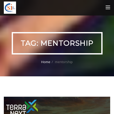
TOG
NAV
TAG:
MENTORSHIP
Home
mentorship