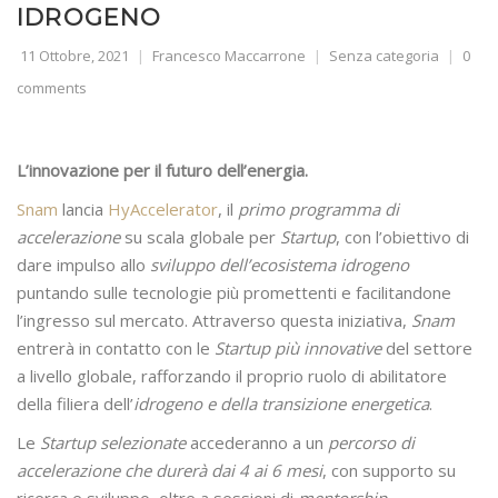
IDROGENO
11 Ottobre, 2021
Francesco Maccarrone
Senza categoria
0
comments
L’innovazione per il futuro dell’energia.
Snam
lancia
HyAccelerator
, il
primo programma di
accelerazione
su scala globale per
Startup
, con l’obiettivo di
dare impulso allo
sviluppo dell’ecosistema idrogeno
puntando sulle tecnologie più promettenti e facilitandone
l’ingresso sul mercato. Attraverso questa iniziativa,
Snam
entrerà in contatto con le
Startup più innovative
del settore
a livello globale, rafforzando il proprio ruolo di abilitatore
della filiera dell’
idrogeno e della transizione energetica
.
Le
Startup selezionate
accederanno a un
percorso di
accelerazione che durerà dai 4 ai 6 mesi
, con supporto su
ricerca e sviluppo, oltre a sessioni di
mentorship,