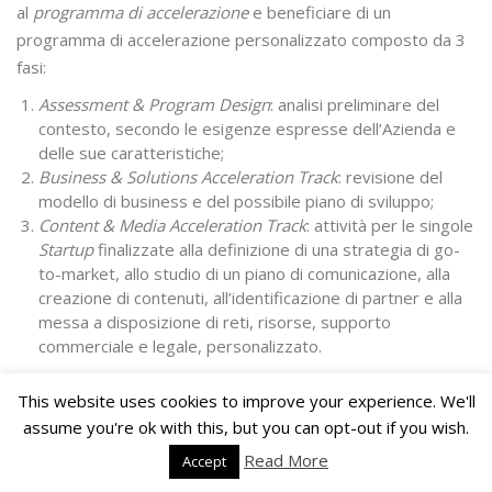
al
programma di accelerazione
e beneficiare di un
programma di accelerazione personalizzato composto da 3
fasi:
Assessment & Program Design
: analisi preliminare del
contesto, secondo le esigenze espresse dell’Azienda e
delle sue caratteristiche;
Business & Solutions Acceleration Track
: revisione del
modello di business e del possibile piano di sviluppo;
Content & Media Acceleration Track
: attività per le singole
Startup
finalizzate alla definizione di una strategia di go-
to-market, allo studio di un piano di comunicazione, alla
creazione di contenuti, all’identificazione di partner e alla
messa a disposizione di reti, risorse, supporto
commerciale e legale, personalizzato.
Per partecipare alla
Call
Immediate
, la
deadline
è fissata
This website uses cookies to improve your experience. We'll
entro il
25 maggio 2021
, è possibile attraverso la
assume you're ok with this, but you can opt-out if you wish.
compilazione del form presente al seguente link:
Read More
Accept
https://www.startupinitiative.com/mysui/registration/new_sta