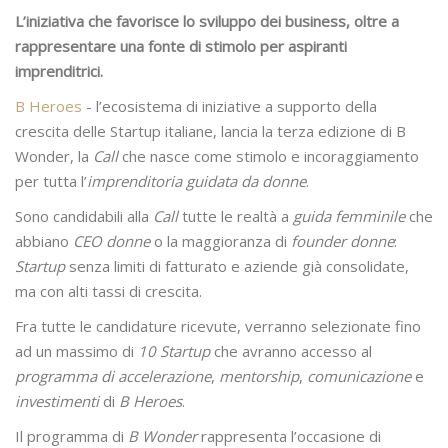
L’iniziativa che favorisce lo sviluppo dei business, oltre a
rappresentare una fonte di stimolo per aspiranti
imprenditrici.
B Heroes
- l’ecosistema di iniziative a supporto della
crescita delle Startup italiane, lancia la terza edizione di B
Wonder, la
Call
che nasce come stimolo e incoraggiamento
per tutta l’
imprenditoria guidata da donne
.
Sono candidabili alla
Call
tutte le realtà a
guida femminile
che
abbiano
CEO donne
o la maggioranza di
founder donne
:
Startup
senza limiti di fatturato e aziende già consolidate,
ma con alti tassi di crescita.
Fra tutte le candidature ricevute, verranno selezionate fino
ad un massimo di
10 Startup
che avranno accesso al
programma di accelerazione
,
mentorship
,
comunicazione
e
investimenti
di
B Heroes
.
Il programma di
B Wonder
rappresenta l’occasione di