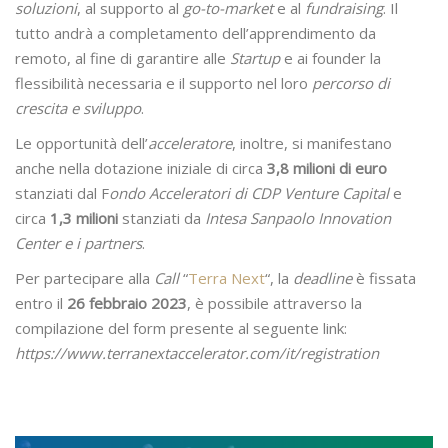
soluzioni
, al supporto al
go-to-market
e al
fundraising
. Il
tutto andrà a completamento dell’apprendimento da
remoto, al fine di garantire alle
Startup
e ai founder la
flessibilità necessaria e il supporto nel loro
percorso di
crescita e sviluppo
.
Le opportunità dell’
acceleratore
, inoltre, si manifestano
anche nella dotazione iniziale di circa
3,8 milioni di euro
stanziati dal F
ondo Acceleratori di CDP Venture Capital
e
circa
1,3 milioni
stanziati da
Intesa Sanpaolo Innovation
Center e i partners
.
Per partecipare alla
Call
“
Terra Next
“, la
deadline
è fissata
entro il
26 febbraio 2023
, è possibile attraverso la
compilazione del form presente al seguente link:
https://www.terranextaccelerator.com/it/registration