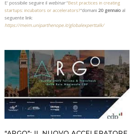
E’ possibile seguire il
webinar
“
Best practices in creating
startups: incubators or accelerators?
“domani
20 gennaio
al
seguente link:
https://meim.uniparthenope.it/globalexperttalk/
“ARGO”: IL NUOVO ACCELERATORE