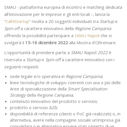
SMAU - piattaforma europea di incontro e matching dedicata
all’innovazione per le imprese e gli enti locali -, lancia la
“
Call4Startup
” rivolta a 20 soggetti individuati tra
Startup
e
Spin-off
a carattere innovativo della
Regione Campania
offrendo la possibilità partecipare a
SMAU Napoli
che si
svolgerà il
15-16 dicembre 2022
alla Mostra d’Oltremare.
L’opportunità di prendere parte a
SMAU Napoli 2022
è
riservata a
Startup
e
Spin-off
a carattere innovativo con i
seguenti requisiti:
sede legale e/o operativa in
Regione Campania
;
linee tecnologiche di sviluppo coerenti con una o più delle
Aree di specializzazione della
Smart Specialisation
Strategy
della Regione Campania;
contenuto innovativo del prodotto o servizio;
prodotto o servizio
b2b
;
disponibilità di referenze (clienti o PoC già realizzati) o, in
alternativa, avere nella compagine sociale un’impresa già
consolidata o in alternativa essere stati oggetto di un