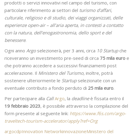
prodotti o servizi innovativi nel campo del turismo, con
particolare riferimento ai settori del
turismo d’affari,
culturale, religioso e di studio, dei viaggi organizzati, delle
esperienze open-air – all’aria aperta, in contesti a contatto
con la natura, dell’enogastronomia, dello sport e del
benessere
.
Ogni anno
Argo
selezionerà, per 3 anni, circa
10 Startup
che
riceveranno un investimento pre-seed di circa
75 mila euro
e
che potranno accedere a successivi finanziamenti post
accelerazione. Il
Ministero del Turismo
, inoltre, potrà
sostenere ulteriormente le
Startup
selezionate con un
eventuale contributo a fondo perduto di
25 mila euro
.
Per partecipare alla
Call
Argo
, la
deadline
è fissata entro il
19 febbraio 2023
, è possibile attraverso la compilazione del
form presente al seguente link:
https://www.f6s.com/argo-
traveltech-tourism-accelerator/apply?ref=Org
argo
cdp
Innovation Network
innovazione
Ministero del