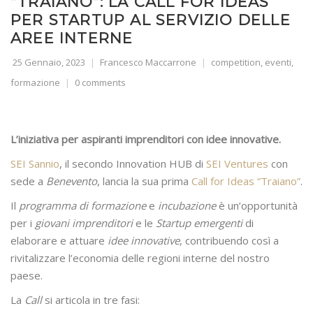
“TRAIANO”: LA CALL FOR IDEAS
PER STARTUP AL SERVIZIO DELLE
AREE INTERNE
25 Gennaio, 2023
Francesco Maccarrone
competition
,
eventi
,
formazione
0 comments
L’iniziativa per aspiranti imprenditori con idee innovative.
SEI Sannio
, il secondo Innovation HUB di
SEI Ventures
con
sede a
Benevento
, lancia la sua prima
Call for Ideas “Traiano”
.
Il
programma di formazione
e
incubazione
è un’opportunità
per i
giovani imprenditori
e le
Startup emergenti
di
elaborare e attuare
idee innovative
, contribuendo così a
rivitalizzare l’economia delle regioni interne del nostro
paese.
La
Call
si articola in tre fasi: