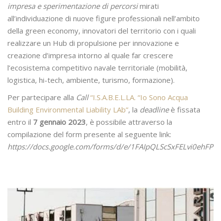
impresa e sperimentazione di percorsi
mirati
all’individuazione di nuove figure professionali nell’ambito
della green economy, innovatori del territorio con i quali
realizzare un Hub di propulsione per innovazione e
creazione d’impresa intorno al quale far crescere
l’ecosistema competitivo navale territoriale (mobilità,
logistica, hi-tech, ambiente, turismo, formazione).
Per partecipare alla
Call
“I.S.A.B.E.L.LA. “Io Sono Acqua
Building Environmental Liability LAb”
, la
deadline
è fissata
entro il
7 gennaio 2023
, è possibile attraverso la
compilazione del form presente al seguente link:
https://docs.google.com/forms/d/e/1FAIpQLScSxFELvi0eh