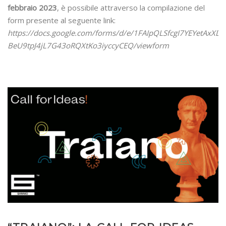
febbraio 2023
, è possibile attraverso la compilazione del
form presente al seguente link:
https://docs.google.com/forms/d/e/1FAIpQLSfcgI7YEYetAxXDY
BeU9tpJ4jL7G43oRQXtKo3iyccyCEQ/viewform