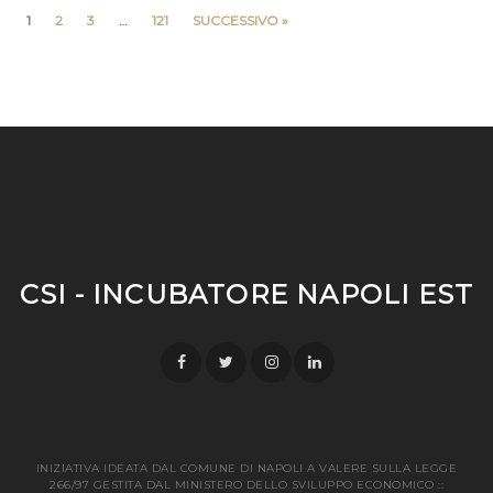
1
2
3
…
121
SUCCESSIVO »
CSI - INCUBATORE NAPOLI EST
INIZIATIVA IDEATA DAL COMUNE DI NAPOLI A VALERE SULLA LEGGE
266/97 GESTITA DAL MINISTERO DELLO SVILUPPO ECONOMICO ::