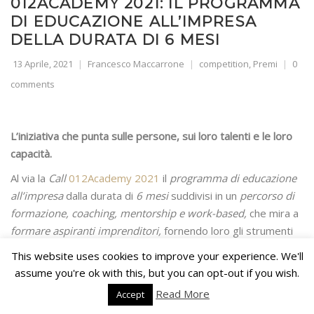
012ACADEMY 2021: IL PROGRAMMA
DI EDUCAZIONE ALL’IMPRESA
DELLA DURATA DI 6 MESI
13 Aprile, 2021
Francesco Maccarrone
competition
,
Premi
0
comments
L’iniziativa che punta sulle persone, sui loro talenti e le loro
capacità.
Al via la
Call
012Academy 2021
il
programma di educazione
all’impresa
dalla durata di
6 mesi
suddivisi in un
percorso di
formazione, coaching, mentorship e work-based,
che mira a
formare aspiranti imprenditori,
fornendo loro gli strumenti
essenziali per
creare nuove imprese con un elevato tasso di
This website uses cookies to improve your experience. We'll
innovazione
.
assume you're ok with this, but you can opt-out if you wish.
Il programma
012Academy
prevedrà:
Read More
Accept
12 webinar con i mentor
;