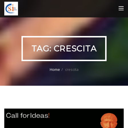
TOG
NAV
TAG:
CRESCITA
Home
crescita