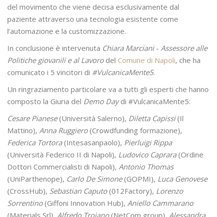
del movimento che viene decisa esclusivamente dal
paziente attraverso una tecnologia esistente come
l’automazione e la customizzazione.
In conclusione è intervenuta
Chiara Marciani
-
Assessore alle
Politiche giovanili e al Lavoro
del
Comune di Napoli
, che ha
comunicato i 5 vincitori di
#VulcanicaMente5
.
Un ringraziamento particolare va a tutti gli esperti che hanno
composto la Giuria del
Demo Day
di #VulcanicaMente5:
Cesare Pianese
(Università Salerno),
Diletta Capissi
(Il
Mattino),
Anna Ruggiero
(Crowdfunding formazione),
Federica Tortora
(Intesasanpaolo),
Pierluigi Rippa
(Università Federico II di Napoli),
Ludovico Caprara
(Ordine
Dottori Commercialisti di Napoli),
Antonio Thomas
(UniParthenope),
Carlo De Simone
(GOPMI),
Luca Genovese
(CrossHub),
Sebastian Caputo
(012Factory),
Lorenzo
Sorrentino
(Giffoni Innovation Hub),
Aniello Cammarano
(Materials Srl),
Alfredo Troiano
(NetCom group),
Alessandra