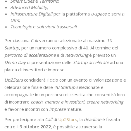
Smart Cities
e
Territorio
;
Advanced Mobility
;
Infrastrutture Digitali
per la piattaforma
u-space
e servizi
Utm
;
Tecnologie
e
soluzioni trasversali
.
Per ciascuna
Call
verranno selezionate al massimo
10
Startup
, per un numero complessivo di 40. Al termine del
percorso di accelerazione
e di
networking
è previsto un
Demo Day
di presentazione delle
Startup accelerate
ad una
platea di investitori e imprese.
Up2Stars
concluderà il ciclo con un evento di valorizzazione e
celebrazione finale delle
40 Startup
selezionate e
accompagnate in un percorso di crescita che consentirà loro
di incontrare
coach, mentor e investitori, creare networking
e favorire incontri con
imprese
mature.
Per partecipare alla
Call
di
Up2Stars
, la
deadline
è fissata
entro il
9 ottobre 2022
, è possibile attraverso la