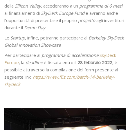
della
Silicon Valley
, accederanno a un
programma di 6 mesi
,
ai finanziamenti di
SkyDeck Europe Fund
e avranno anche
l’opportunità di presentare il proprio
progetto
agli investitori
durante il
Demo Day
.
Le
Startup
, infine, potranno partecipare al
Berkeley SkyDeck
Global Innovation Showcase
.
Per partecipare al
programma di accelerazione
SkyDeck
Europe
, la
deadline
è fissata entro il
28 febbraio 2022
, è
possibile attraverso la compilazione del form presente al
seguente link:
https://www.f6s.com/batch-14-berkeley-
skydeck