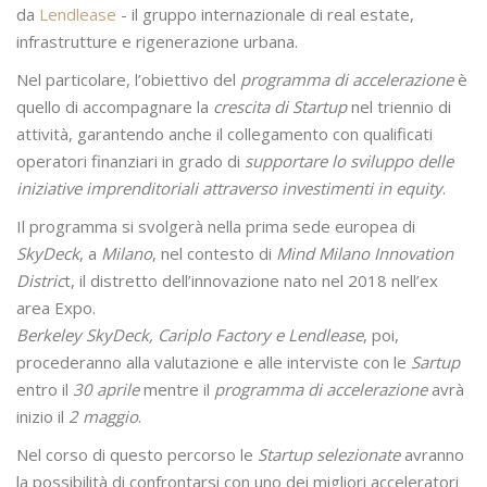
da
Lendlease
- il gruppo internazionale di real estate,
infrastrutture e rigenerazione urbana.
Nel particolare, l’obiettivo del
programma di accelerazione
è
quello di accompagnare la
crescita di Startup
nel triennio di
attività, garantendo anche il collegamento con qualificati
operatori finanziari in grado di
supportare lo sviluppo delle
iniziative imprenditoriali attraverso investimenti in equity
.
Il programma si svolgerà nella prima sede europea di
SkyDeck
, a
Milano
, nel contesto di
Mind Milano Innovation
Distric
t, il distretto dell’innovazione nato nel 2018 nell’ex
area Expo.
Berkeley SkyDeck, Cariplo Factory e Lendlease
, poi,
procederanno alla valutazione e alle interviste con le
Sartup
entro il
30 aprile
mentre il
programma di accelerazione
avrà
inizio il
2 maggio
.
Nel corso di questo percorso le
Startup selezionate
avranno
la possibilità di confrontarsi con uno dei migliori acceleratori