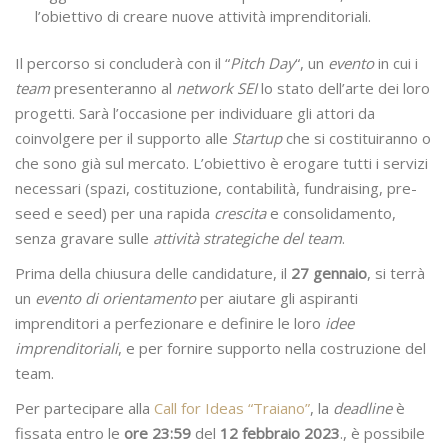
l’obiettivo di creare nuove attività imprenditoriali.
Il percorso si concluderà con il “
Pitch Day
“, un
evento
in cui i
team
presenteranno al
network SEI
lo stato dell’arte dei loro
progetti. Sarà l’occasione per individuare gli attori da
coinvolgere per il supporto alle
Startup
che si costituiranno o
che sono già sul mercato. L’obiettivo è erogare tutti i servizi
necessari (spazi, costituzione, contabilità, fundraising, pre-
seed e seed) per una rapida
crescita
e consolidamento,
senza gravare sulle
attività strategiche del team
.
Prima della chiusura delle candidature, il
27 gennaio
, si terrà
un
evento di orientamento
per aiutare gli aspiranti
imprenditori a perfezionare e definire le loro
idee
imprenditoriali
, e per fornire supporto nella costruzione del
team.
Per partecipare alla
Call for Ideas “Traiano”
, la
deadline
è
fissata entro le
ore 23:59
del
12 febbraio
2023
., è possibile