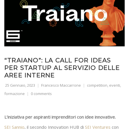
“TRAIANO”: LA CALL FOR IDEAS
PER STARTUP AL SERVIZIO DELLE
AREE INTERNE
25 Gennaio, 2023
Francesco Maccarrone
competition
,
eventi
,
formazione
0 comments
L’iniziativa per aspiranti imprenditori con idee innovative.
SEI Sannio
, il secondo Innovation HUB di
SEI Ventures
con