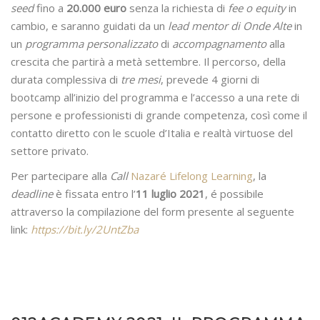
seed
fino a
20.000 euro
senza la richiesta di
fee o equity
in
cambio, e saranno guidati da un
lead mentor di Onde Alte
in
un
programma personalizzato
di
accompagnamento
alla
crescita che partirà a metà settembre. Il percorso, della
durata complessiva di
tre mesi
, prevede 4 giorni di
bootcamp all’inizio del programma e l’accesso a una rete di
persone e professionisti di grande competenza, così come il
contatto diretto con le scuole d’Italia e realtà virtuose del
settore privato.
Per partecipare alla
Call
Nazaré Lifelong Learning
, la
deadline
è fissata entro l’
11 luglio 2021
, é possibile
attraverso la compilazione del form presente al seguente
link:
https://bit.ly/2UntZba