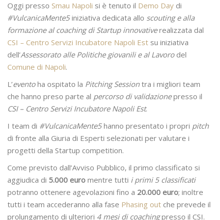
Oggi presso
Smau Napoli
si è tenuto il
Demo Day
di
#VulcanicaMente5
iniziativa dedicata allo
scouting e alla
formazione al coaching di Startup innovative
realizzata dal
CSI – Centro Servizi Incubatore Napoli Est
su iniziativa
dell’
Assessorato alle Politiche
giovanili e al Lavoro
del
Comune di Napoli
.
L’
evento
ha ospitato la
Pitching Session
tra i migliori team
che hanno preso parte al
percorso di validazione
presso il
CSI – Centro Servizi Incubatore Napoli Est
.
I team di
#VulcanicaMente5
hanno presentato i propri
pitch
di fronte alla Giuria di Esperti selezionati per valutare i
progetti della Startup competition.
Come previsto dall’Avviso Pubblico, il primo classificato si
aggiudica di
5.000 euro
mentre tutti
i primi 5 classificati
potranno ottenere agevolazioni fino a
20.000 euro
; inoltre
tutti i team accederanno alla fase
Phasing out
che prevede il
prolungamento di ulteriori
4 mesi di coaching
presso il CSI.