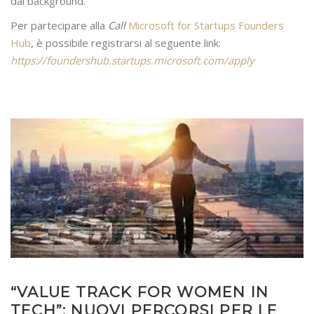
dal background.
Per partecipare alla
Call
Microsoft for Startups Founders
Hub
, è possibile registrarsi al seguente link:
https://foundershub.startups.microsoft.com/apply
“VALUE TRACK FOR WOMEN IN
TECH”: NUOVI PERCORSI PER LE