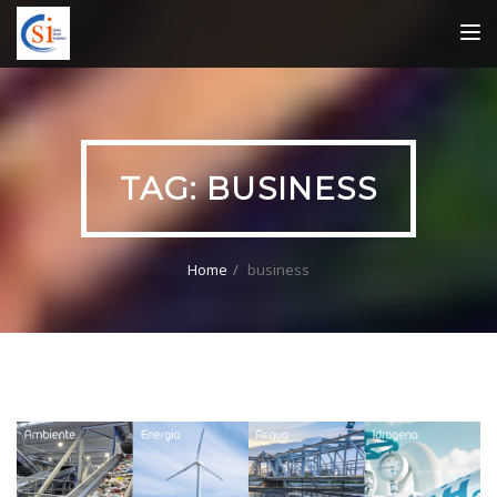
TOG
NAV
TAG:
BUSINESS
Home
business