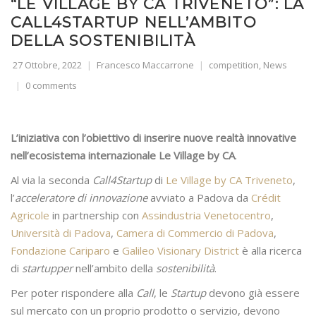
“LE VILLAGE BY CA TRIVENETO”: LA
CALL4STARTUP NELL’AMBITO
DELLA SOSTENIBILITÀ
27 Ottobre, 2022
Francesco Maccarrone
competition
,
News
0 comments
L’iniziativa con l’obiettivo di inserire nuove realtà innovative
nell’ecosistema internazionale Le Village by CA
.
Al via la seconda
Call4Startup
di
Le Village by CA Triveneto
,
l’
acceleratore di innovazione
avviato a Padova da
Crédit
Agricole
in partnership con
Assindustria Venetocentro
,
Università di Padova
,
Camera di Commercio di Padova
,
Fondazione Cariparo
e
Galileo Visionary District
è alla ricerca
di
startupper
nell’ambito della
sostenibilità
.
Per poter rispondere alla
Call
, le
Startup
devono già essere
sul mercato con un proprio prodotto o servizio, devono