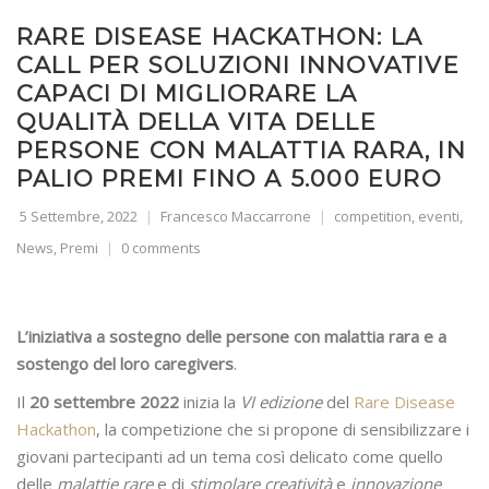
RARE DISEASE HACKATHON: LA
CALL PER SOLUZIONI INNOVATIVE
CAPACI DI MIGLIORARE LA
QUALITÀ DELLA VITA DELLE
PERSONE CON MALATTIA RARA, IN
PALIO PREMI FINO A 5.000 EURO
5 Settembre, 2022
Francesco Maccarrone
competition
,
eventi
,
News
,
Premi
0 comments
L’iniziativa a sostegno delle persone con malattia rara e a
sostengo del loro caregivers
.
Il
20 settembre 2022
inizia la
VI edizione
del
Rare Disease
Hackathon
, la competizione che si propone di sensibilizzare i
giovani partecipanti ad un tema così delicato come quello
delle
malattie rare
e di
stimolare creatività
e
innovazione