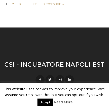
1
2
3
…
89
SUCCESSIVO »
CSI - INCUBATORE NAPOLI EST
This website uses cookies to improve your experience. We'll
assume you're ok with this, but you can opt-out if you wish.
Read More
Accept
INIZIATIVA IDEATA DAL COMUNE DI NAPOLI A VALERE SULLA LEGGE
266/97 GESTITA DAL MINISTERO DELLO SVILUPPO ECONOMICO ::