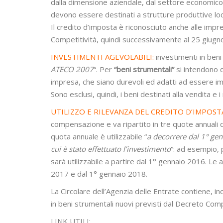
dalla dimensione aziendale, dal settore economico 
devono essere destinati a strutture produttive local
Il credito d’imposta è riconosciuto anche alle impr
Competitività, quindi successivamente al 25 giugn
INVESTIMENTI AGEVOLABILI:
investimenti in beni
ATECO 2007
“. Per
“beni strumentali”
si intendono qu
impresa, che siano durevoli ed adatti ad essere im
Sono esclusi, quindi, i beni destinati alla vendita e 
UTILIZZO E RILEVANZA DEL CREDITO D’IMPOST
compensazione e va ripartito in tre quote annuali d
quota annuale è utilizzabile “
a decorrere dal 1° gen
cui è stato effettuato l’investimento
“: ad esempio, p
sarà utilizzabile a partire dal 1° gennaio 2016. Le
2017 e dal 1° gennaio 2018.
La Circolare dell’Agenzia delle Entrate contiene, in
in beni strumentali nuovi previsti dal Decreto Comp
LINK UTILI: