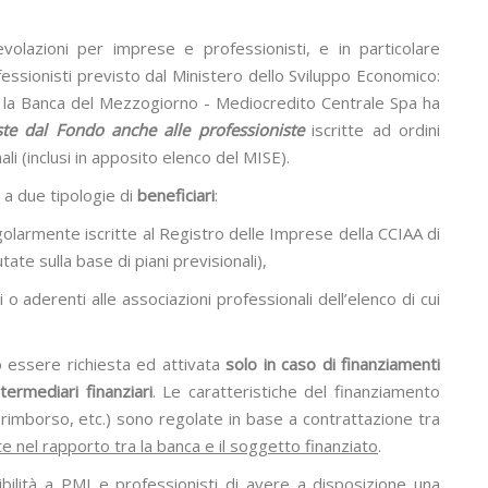
evolazioni per imprese e professionisti, e in particolare
fessionisti previsto dal Ministero dello Sviluppo Economico:
ti, la Banca del Mezzogiorno - Mediocredito Centrale Spa ha
iste dal Fondo anche alle professioniste
iscritte ad ordini
li (inclusi in apposito elenco del MISE).
 a due tipologie di
beneficiari
:
olarmente iscritte al Registro delle Imprese della CCIAA di
tate sulla base di piani previsionali),
ni o aderenti alle associazioni professionali dell’elenco di cui
 essere richiesta ed attivata
solo in caso di finanziamenti
termediari finanziari
. Le caratteristiche del finanziamento
 rimborso, etc.) sono regolate in base a contrattazione tra
e nel rapporto tra la banca e il soggetto finanziato
.
ibilità a PMI e professionisti di avere a disposizione una