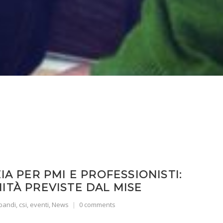
IA PER PMI E PROFESSIONISTI:
ITÀ PREVISTE DAL MISE
bandi
,
csi
,
eventi
,
News
0 comments