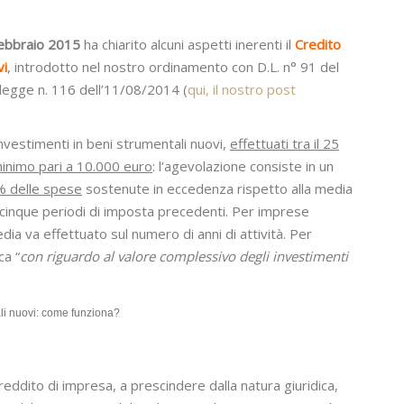
 febbraio 2015
ha chiarito alcuni aspetti inerenti il
Credito
vi
, introdotto nel nostro ordinamento con D.L. n° 91 del
n legge n. 116 dell’11/08/2014 (
qui, il nostro post
investimenti in beni strumentali nuovi,
effettuati tra il 25
inimo pari a 10.000 euro
: l’agevolazione consiste in un
 delle spese
sostenute in eccedenza rispetto alla media
ei cinque periodi di imposta precedenti. Per imprese
edia va effettuato sul numero di anni di attività. Per
ca “
con riguardo al valore complessivo degli investimenti
ali nuovi: come funziona?
i reddito di impresa, a prescindere dalla natura giuridica,