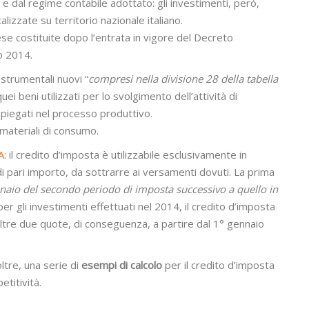
e dal regime contabile adottato: gli investimenti, però,
izzate su territorio nazionale italiano.
ese costituite dopo l’entrata in vigore del Decreto
o 2014.
 strumentali nuovi “
compresi nella divisione 28 della tabella
ei beni utilizzati per lo svolgimento dell’attività di
piegati nel processo produttivo.
i materiali di consumo.
A:
il credito d’imposta è utilizzabile esclusivamente in
i pari importo, da sottrarre ai versamenti dovuti. La prima
naio del secondo periodo di imposta successivo a quello in
er gli investimenti effettuati nel 2014, il credito d’imposta
 altre due quote, di conseguenza, a partire dal 1° gennaio
oltre, una serie di
esempi di calcolo
per il credito d’imposta
etitività.