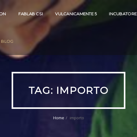
ION
FABLAB CSI
VULCANICAMENTE 5
INCUBATORE
BLOG
TAG:
IMPORTO
Home
importo