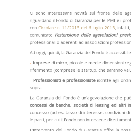
Ci sono interessanti novità sul fronte delle ag
riguardano il Fondo di Garanzia per le PMI e i pro
con
Circolare n. 11/2015 del 6 luglio 2015
, infat
comunicato
l’estensione delle agevolazioni prev
professionali o aderenti ad associazioni professiona
Ad oggi, quindi, la Garanzia del Fondo è accessibile
-
Imprese
di micro, piccole e medie dimensioni reg
riferimento (
comprese le startup
, che saranno valu
-
Professionisti e professioniste
iscritte agli ordi
sopra.
La Garanzia del Fondo è un’agevolazione che può
concessi da banche, società di leasing ed altri in
concesso (ad es. tasso di interesse, condizioni di
le parti, per cui
il Fondo non interviene direttament
L’intervento del Fondo di Garanzia offre la poss